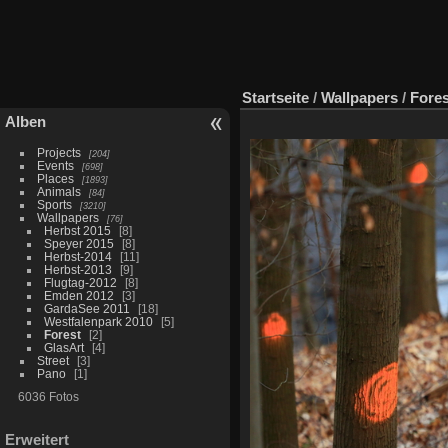
Startseite
/
Wallpapers
/
Fores
Alben
Projects
204
Events
698
Places
1893
Animals
84
Sports
3210
Wallpapers
76
Herbst 2015
8
Speyer 2015
8
Herbst-2014
11
Herbst-2013
9
Flugtag-2012
8
Emden 2012
3
GardaSee 2011
18
Westfalenpark 2010
5
Forest
2
GlasArt
4
Street
3
Pano
1
6036 Fotos
Erweitert