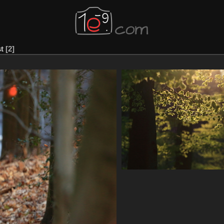
t
2
CF1 9117