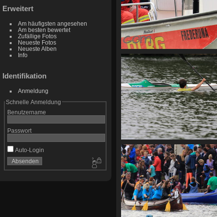
Erweitert
Am häufigsten angesehen
Am besten bewertet
Zufällige Fotos
Neueste Fotos
Neueste Alben
Info
Identifikation
Anmeldung
Schnelle Anmeldung
Benutzername
Passwort
CF2 1877
Auto-Login