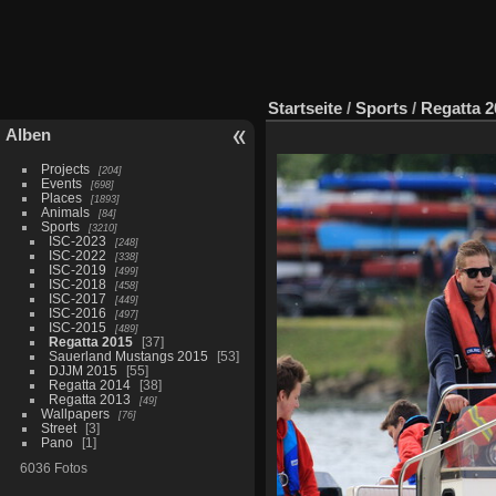
Startseite
/
Sports
/
Regatta 2
Alben
Projects
204
Events
698
Places
1893
Animals
84
Sports
3210
ISC-2023
248
ISC-2022
338
ISC-2019
499
ISC-2018
458
ISC-2017
449
ISC-2016
497
ISC-2015
489
Regatta 2015
37
Sauerland Mustangs 2015
53
DJJM 2015
55
Regatta 2014
38
Regatta 2013
49
Wallpapers
76
Street
3
Pano
1
6036 Fotos