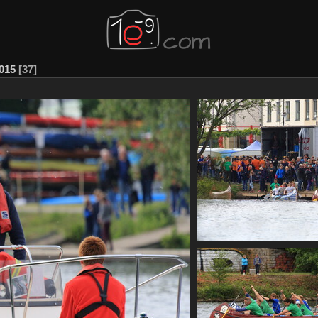
015
37
CF2 182