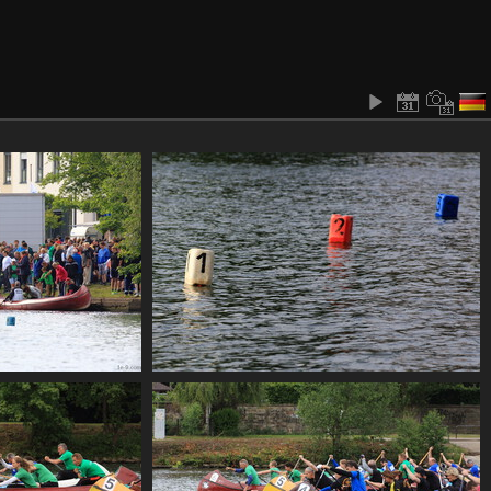
0
CF2 1825