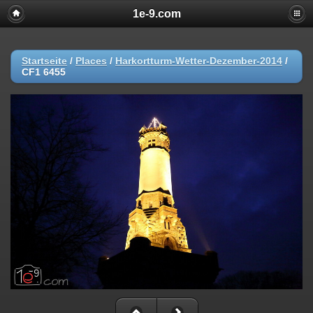
1e-9.com
Startseite
/
Places
/
Harkortturm-Wetter-Dezember-2014
/
CF1 6455